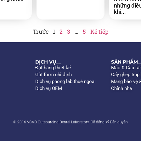
những điều
khi...
Trước
1
2
3
…
5
Kế tiếp
DỊCH VỤ__
SẢN PHẨM__
Đặt hàng thiết kế
Mão & Cầu ră
Gửi form chỉ định
Cấy ghép Impl
Dịch vụ phòng lab thuê ngoài
Máng bảo vệ 
Dịch vụ OEM
Chỉnh nha
© 2016 VCAD Outsourcing Dental Laboratory. Đã đăng ký Bản quyền