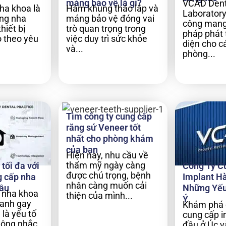
máng bảo vệ là gì?
VCAD Dent
ha khoa là
Hàm khung tháo lắp và
Laboratory
ong nha
máng bảo vệ đóng vai
công mang 
hiết bị
trò quan trọng trong
pháp phát 
 theo yêu
việc duy trì sức khỏe
diện cho cá
và...
phòng...
Tìm công ty cung cấp
răng sứ Veneer tốt
nhất cho phòng khám
của bạn
Hiện nay, nhu cầu về
thẩm mỹ ngày càng
tối đa với
Công Ty C
được chú trọng, bệnh
g cấp nha
Implant H
nhân càng muốn cải
ầu
Những Yếu
 nha khoa
thiện của mình...
Ý
ranh gay
Khám phá 
 là yếu tố
cung cấp 
hông nhắc
đầu ở Úc v