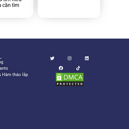
 cần tìm
​
ng
ants
& Hàm tháo lắp