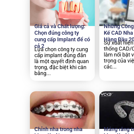
Giá cả và Chất lượng:
Những Công 
Chọn đúng công ty
Kế CAD Nha
cung cấp Implant để có
Hàng Đầu 2
Sự xuất hiện
cả 2
thống CAD/
Lựa chọn công ty cung
làm nổi bật v
cấp implant đúng đắn
trọng của vi
là một quyết định quan
các...
trọng, đặc biệt khi cân
bằng...
Chỉnh nha trong nha
Máng răng t