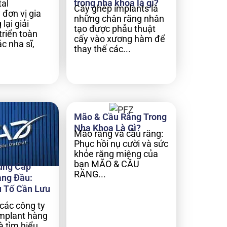
trong nha khoa là gì?
al
Cấy ghép implants là
 đơn vị gia
những chân răng nhân
lại giải
tạo được phẫu thuật
triển toàn
cấy vào xương hàm để
c nha sĩ,
thay thế các...
Mão & Cầu Răng Trong
Nha Khoa Là Gì?
Mão răng và cầu răng:
Phục hồi nụ cười và sức
khỏe răng miệng của
bạn MÃO & CẦU
ung Cấp
RĂNG...
àng Đầu:
 Tố Cần Lưu
các công ty
implant hàng
à tìm hiểu