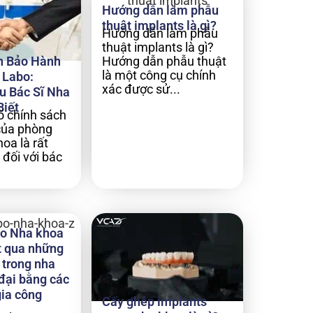
Hướng dẫn làm phẫu
thuật implants là gì?
Hướng dẫn làm phẫu
thuật implants là gì?
h Bảo Hành
Hướng dẫn phẫu thuật
là một công cụ chính
 Labo:
xác được sử...
u Bác Sĩ Nha
Biết
rõ chính sách
của phòng
oa là rất
 đối với bác
o Nha khoa
 qua những
 trong nha
đại bằng các
gia công
Cấy ghép implants