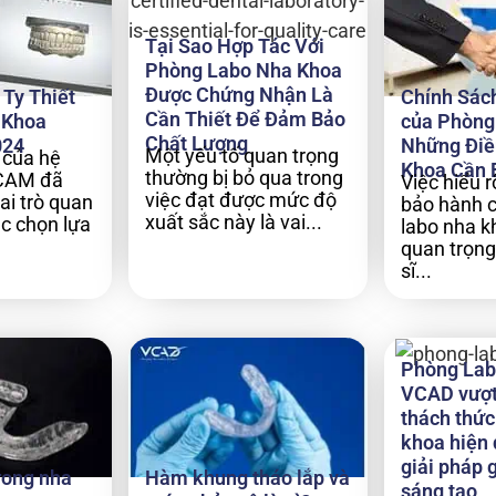
Tại Sao Hợp Tác Với
Phòng Labo Nha Khoa
Được Chứng Nhận Là
Ty Thiết
Chính Sác
Cần Thiết Để Đảm Bảo
 Khoa
của Phòng
Chất Lượng
024
Những Điề
Một yếu tố quan trọng
 của hệ
Khoa Cần 
thường bị bỏ qua trong
CAM đã
Việc hiểu 
việc đạt được mức độ
ai trò quan
bảo hành 
xuất sắc này là vai...
ệc chọn lựa
labo nha kh
quan trọng
sĩ...
Phòng Lab
VCAD vượt
thách thức
khoa hiện 
giải pháp 
rong nha
Hàm khung tháo lắp và
sáng tạo