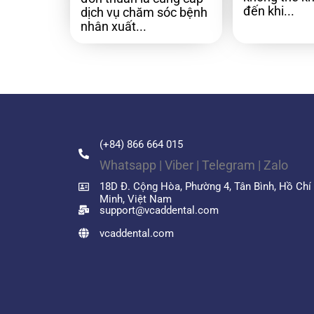
đến khi...
dịch vụ chăm sóc bệnh
nhân xuất...
(+84) 866 664 015
Whatsapp | Viber | Telegram | Zalo
18D Đ. Cộng Hòa, Phường 4, Tân Bình, Hồ Chí
Minh, Việt Nam
support@vcaddental.com
vcaddental.com