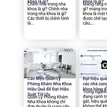
khoa là gì?
khoa là gì?
Chỉnh nha trong nha
Máng răng n
khoa là gì? Chỉnh nha
gì? máng tr
trong nha khoa là gì?
khoa là một t
Các thiết bị chỉnh hình
được chế tạo
là...
cầu,...
Các Mẹo Quản Lý
Đạt hiệu quả 
Phòng Khám Nha Khoa
các nhà cun
Hiệu Quả để Đạt Hiệu
khoa hàng đ
Trong ngành
Suất Tối Ưu
đang cạnh t
Quản Lý Phòng Khám
gắt, hiệu quả
Nha Khoa không chỉ
không thể k
đơn thuần là cung cấp