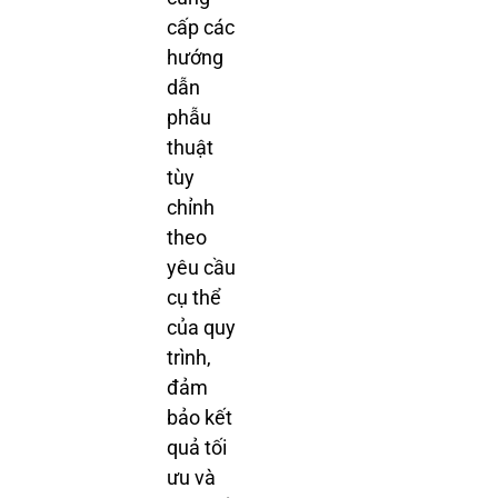
cấp các
hướng
dẫn
phẫu
thuật
tùy
chỉnh
theo
yêu cầu
cụ thể
của quy
trình,
đảm
bảo kết
quả tối
ưu và