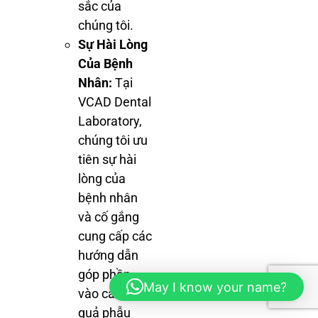
sắc của
chúng tôi.
Sự Hài Lòng
Của Bệnh
Nhân:
Tại
VCAD Dental
Laboratory,
chúng tôi ưu
tiên sự hài
lòng của
bệnh nhân
và cố gắng
cung cấp các
hướng dẫn
góp phần
May I know your name?
vào các kết
quả phẫu