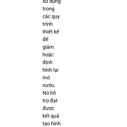
sử dụng
trong
các quy
trình
thiết kế
để
giảm
hoặc
định
hình lại
mô
nướu.
Nó hỗ
trợ đạt
được
kết quả
tạo hình