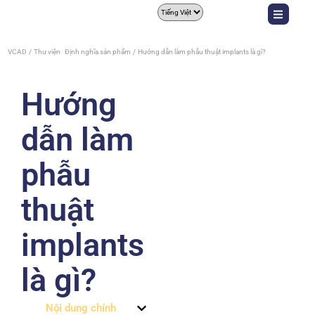
VCAD
Thư viện
Định nghĩa sản phẩm
Hướng dẫn làm phẫu thuật implants là gì?
Hướng
dẫn làm
phẫu
thuật
implants
là gì?
Nội dung chính