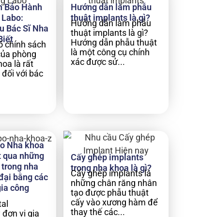
h Bảo Hành
Hướng dẫn làm phẫu
 Labo:
thuật implants là gì?
Hướng dẫn làm phẫu
u Bác Sĩ Nha
thuật implants là gì?
Biết
Hướng dẫn phẫu thuật
rõ chính sách
là một công cụ chính
của phòng
xác được sử...
oa là rất
 đối với bác
o Nha khoa
 qua những
Cấy ghép implants
 trong nha
trong nha khoa là gì?
Cấy ghép implants là
đại bằng các
những chân răng nhân
gia công
tạo được phẫu thuật
cấy vào xương hàm để
al
thay thế các...
 đơn vị gia