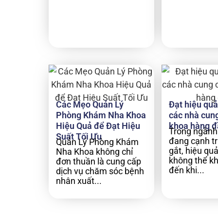
Các Mẹo Quản Lý
Đạt hiệu quả 
Phòng Khám Nha Khoa
các nhà cun
Hiệu Quả để Đạt Hiệu
khoa hàng đ
Trong ngành
Suất Tối Ưu
đang cạnh t
Quản Lý Phòng Khám
gắt, hiệu quả
Nha Khoa không chỉ
không thể k
đơn thuần là cung cấp
đến khi...
dịch vụ chăm sóc bệnh
nhân xuất...