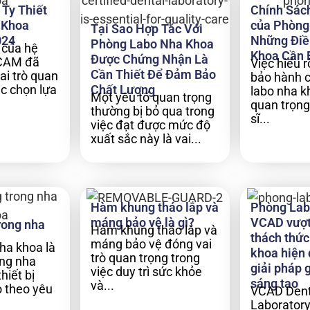
Ty Thiết
Chính Sác
 Khoa
của Phòng
Tại Sao Hợp Tác Với
024
Những Điề
Phòng Labo Nha Khoa
 của hệ
Khoa Cần 
Được Chứng Nhận Là
CAM đã
Việc hiểu 
Cần Thiết Để Đảm Bảo
ai trò quan
bảo hành 
ệc chọn lựa
Chất Lượng
labo nha kh
Một yếu tố quan trọng
quan trọng
thường bị bỏ qua trong
sĩ...
việc đạt được mức độ
xuất sắc này là vai...
Hàm khung tháo lắp và
Phòng Lab
máng bảo vệ là gì?
VCAD vượt
rong nha
Hàm khung tháo lắp và
thách thức
máng bảo vệ đóng vai
ha khoa là
khoa hiện 
trò quan trọng trong
ong nha
giải pháp 
việc duy trì sức khỏe
hiết bị
sáng tạo
và...
 theo yêu
VCAD Dent
Laboratory