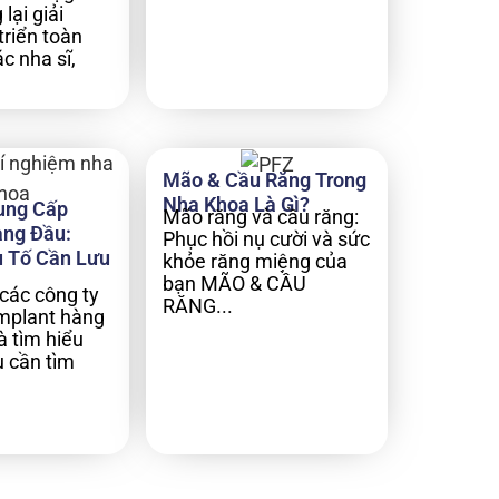
lại giải
triển toàn
c nha sĩ,
Mão & Cầu Răng Trong
Nha Khoa Là Gì?
ung Cấp
Mão răng và cầu răng:
àng Đầu:
Phục hồi nụ cười và sức
 Tố Cần Lưu
khỏe răng miệng của
bạn MÃO & CẦU
các công ty
RĂNG...
implant hàng
à tìm hiểu
 cần tìm