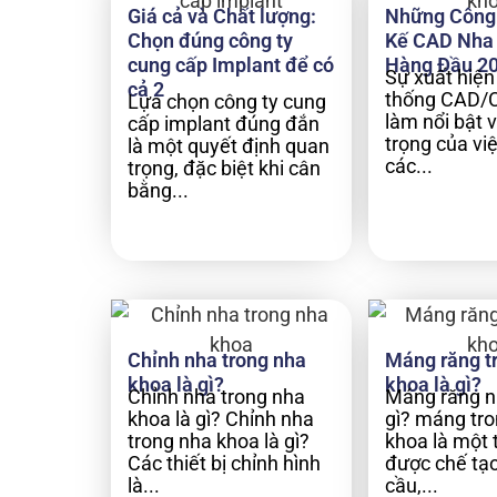
Giá cả và Chất lượng:
Những Công 
Chọn đúng công ty
Kế CAD Nha
cung cấp Implant để có
Hàng Đầu 2
Sự xuất hiện
cả 2
thống CAD/
Lựa chọn công ty cung
làm nổi bật v
cấp implant đúng đắn
trọng của vi
là một quyết định quan
các...
trọng, đặc biệt khi cân
bằng...
Chỉnh nha trong nha
Máng răng t
khoa là gì?
khoa là gì?
Chỉnh nha trong nha
Máng răng n
khoa là gì? Chỉnh nha
gì? máng tr
trong nha khoa là gì?
khoa là một t
Các thiết bị chỉnh hình
được chế tạo
là...
cầu,...