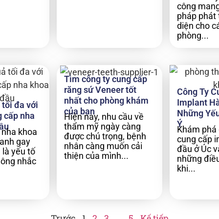
công mang 
pháp phát 
diện cho cá
phòng...
Tìm công ty cung cấp
răng sứ Veneer tốt
Công Ty C
nhất cho phòng khám
Implant H
tối đa với
của bạn
Những Yếu
g cấp nha
Hiện nay, nhu cầu về
Ý
ầu
thẩm mỹ ngày càng
Khám phá 
 nha khoa
được chú trọng, bệnh
cung cấp 
ranh gay
nhân càng muốn cải
đầu ở Úc v
 là yếu tố
thiện của mình...
những điều
hông nhắc
khi...
Trước
1
2
3
…
5
Kế tiếp