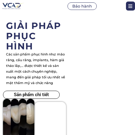
Bảo hành
GIẢI PHÁP
dental lab services the newest 2024
PHỤC
HÌNH
Các sản phẩm phục hình như: mão
răng, cầu răng, implants,
hàm giả
tháo lắp,… được thiết kế và sản
xuất một cách chuyên nghiệp,
mang đến giải pháp tối ưu nhất về
mặt thẩm mỹ và chức năng
Sản phẩm chi tiết