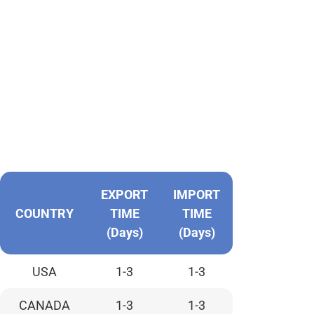
VẬN CHUYỂN
QUỐC TẾ
Lưu ý: Thời gian gửi chỉ áp dụng cho những ca hàng lấy
dấu trực tiếp
Thời gian gửi sẽ được giảm thiểu nếu bạn gửi dấu răng
kỹ thuật số
EXPORT
IMPORT
COUNTRY
TIME
TIME
(Days)
(Days)
USA
1-3
1-3
CANADA
1-3
1-3