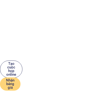
Tạo
cuộc
họp
online
Nhận
bảng
giá