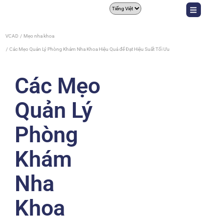
VCAD
Mẹo nha khoa
Các Mẹo Quản Lý Phòng Khám Nha Khoa Hiệu Quả để Đạt Hiệu Suất Tối Ưu
Các Mẹo
Quản Lý
Phòng
Khám
Nha
Khoa