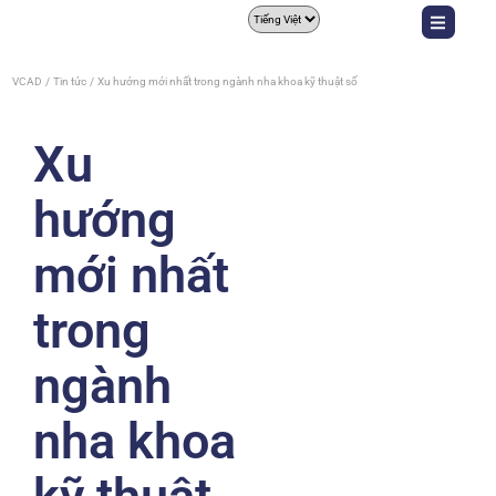
VCAD
Tin tức
Xu hướng mới nhất trong ngành nha khoa kỹ thuật số
Xu
hướng
mới nhất
trong
ngành
nha khoa