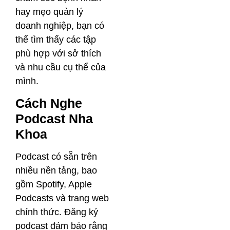
hay mẹo quản lý
doanh nghiệp, bạn có
thể tìm thấy các tập
phù hợp với sở thích
và nhu cầu cụ thể của
mình.
Cách Nghe
Podcast Nha
Khoa
Podcast có sẵn trên
nhiều nền tảng, bao
gồm Spotify, Apple
Podcasts và trang web
chính thức. Đăng ký
podcast đảm bảo rằng