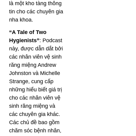
là một kho tàng thông
tin cho các chuyên gia
nha khoa.
“A Tale of Two
Hygienists”
: Podcast
này, được dẫn dắt bởi
các nhân viên vệ sinh
răng miệng Andrew
Johnston và Michelle
Strange, cung cấp
những hiểu biết giá trị
cho các nhân viên vệ
sinh răng miệng và
các chuyên gia khác.
Các chủ đề bao gồm
chăm sóc bệnh nhân,