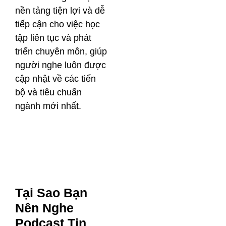
nền tảng tiện lợi và dễ
tiếp cận cho việc học
tập liên tục và phát
triển chuyên môn, giúp
người nghe luôn được
cập nhật về các tiến
bộ và tiêu chuẩn
ngành mới nhất.
Tại Sao Bạn
Nên Nghe
Podcast Tin