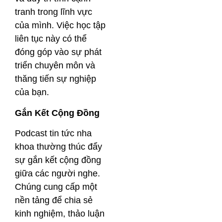
tranh trong lĩnh vực
của mình. Việc học tập
liên tục này có thể
đóng góp vào sự phát
triển chuyên môn và
thăng tiến sự nghiệp
của bạn.
Gắn Kết Cộng Đồng
Podcast tin tức nha
khoa thường thúc đẩy
sự gắn kết cộng đồng
giữa các người nghe.
Chúng cung cấp một
nền tảng để chia sẻ
kinh nghiệm, thảo luận