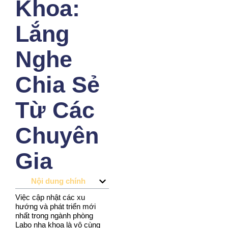
Khoa:
Lắng
Nghe
Chia Sẻ
Từ Các
Chuyên
Gia
Nội dung chính
Việc cập nhật các xu
hướng và phát triển mới
nhất trong ngành phòng
Labo nha khoa là vô cùng