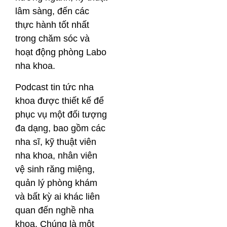
lâm sàng, đến các
thực hành tốt nhất
trong chăm sóc và
hoạt động phòng Labo
nha khoa.
Podcast tin tức nha
khoa được thiết kế để
phục vụ một đối tượng
đa dạng, bao gồm các
nha sĩ, kỹ thuật viên
nha khoa, nhân viên
vệ sinh răng miệng,
quản lý phòng khám
và bất kỳ ai khác liên
quan đến nghề nha
khoa. Chúng là một