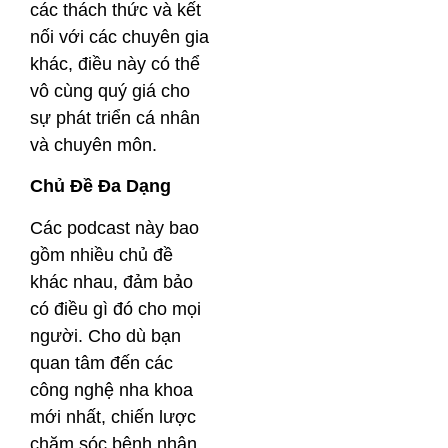
các thách thức và kết
nối với các chuyên gia
khác, điều này có thể
vô cùng quý giá cho
sự phát triển cá nhân
và chuyên môn.
Chủ Đề Đa Dạng
Các podcast này bao
gồm nhiều chủ đề
khác nhau, đảm bảo
có điều gì đó cho mọi
người. Cho dù bạn
quan tâm đến các
công nghệ nha khoa
mới nhất, chiến lược
chăm sóc bệnh nhân