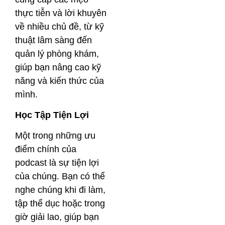
thực tiễn và lời khuyên
về nhiều chủ đề, từ kỹ
thuật lâm sàng đến
quản lý phòng khám,
giúp bạn nâng cao kỹ
năng và kiến thức của
mình.
Học Tập Tiện Lợi
Một trong những ưu
điểm chính của
podcast là sự tiện lợi
của chúng. Bạn có thể
nghe chúng khi đi làm,
tập thể dục hoặc trong
giờ giải lao, giúp bạn