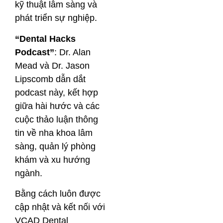
kỹ thuật lâm sàng và
phát triển sự nghiệp.
“Dental Hacks
Podcast”
: Dr. Alan
Mead và Dr. Jason
Lipscomb dẫn dắt
podcast này, kết hợp
giữa hài hước và các
cuộc thảo luận thông
tin về nha khoa lâm
sàng, quản lý phòng
khám và xu hướng
ngành.
Bằng cách luôn được
cập nhật và kết nối với
VCAD Dental