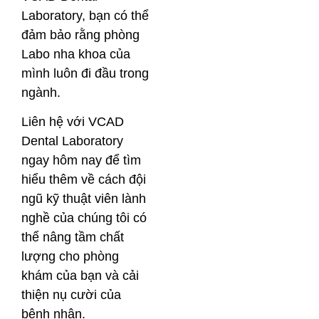
Laboratory, bạn có thể
đảm bảo rằng phòng
Labo nha khoa của
mình luôn đi đầu trong
ngành.
Liên hệ với VCAD
Dental Laboratory
ngay hôm nay để tìm
hiểu thêm về cách đội
ngũ kỹ thuật viên lành
nghề của chúng tôi có
thể nâng tầm chất
lượng cho phòng
khám của bạn và cải
thiện nụ cười của
bệnh nhân.