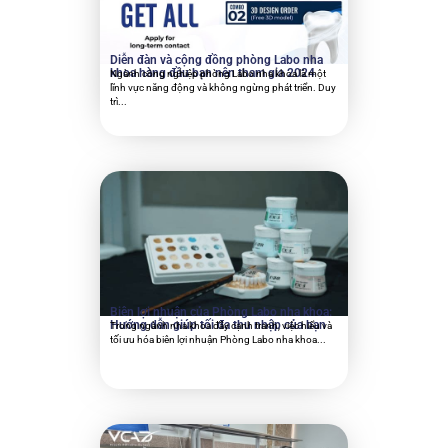
Diễn đàn và cộng đồng phòng Labo nha
khoa hàng đầu bạn nên tham gia 2024
Ngành công nghiệp phòng Labo nha khoa là một
lĩnh vực năng động và không ngừng phát triển. Duy
trì...
Biên lợi nhuận của Phòng Labo nha khoa:
Hướng dẫn giúp tối đa thu nhập của bạn
Trong ngành nha khoa đầy cạnh tranh, việc hiểu và
tối ưu hóa biên lợi nhuận Phòng Labo nha khoa...