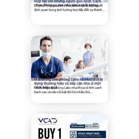
Hợp tác với những người giỏi nhất: Cách
chọn Phòng Labo nha khoa chất lượng
Chọn phòng Labo nha khoa phù hợp là một quyết
định quan trọng ảnh hưởng trực tiếp đến sự thành...
Marketing cho phòng Labo nha khoa: Xây
dựng thương hiệu và tiếp cận nha sĩ một
cách hiệu quả
Thị trường các phòng Labo nha khoa có tính cạnh
tranh cao và việc nổi bật đòi hỏi nhiều thứ...