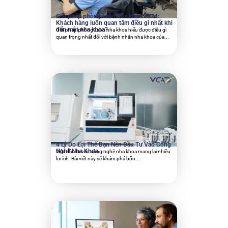
Giải pháp phòng Labo nha khoa 2024:
Khách hàng luôn quan tâm điều gì nhất khi
đến một nha khoa?
Giải pháp phòng Labo nha khoa hiểu được điều gì
quan trọng nhất đối với bệnh nhân nha khoa của...
4 Lý Do Lợi Thế Bạn Nên Đầu Tư Vào Công
Nghệ Nha Khoa
Việc đầu tư vào công nghệ nha khoa mang lại nhiều
lợi ích. Bài viết này sẽ khám phá bốn...