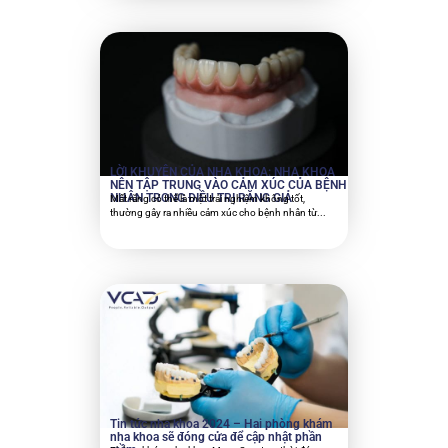
LỜI KHUYÊN CỦA NHA KHOA: NHA KHOA
NÊN TẬP TRUNG VÀO CẢM XÚC CỦA BỆNH
NHÂN TRONG ĐIỀU TRỊ RĂNG GIẢ
Mất răng có thể là một trải nghiệm không tốt,
thường gây ra nhiều cảm xúc cho bệnh nhân từ...
Tin tức nha khoa 2024 – Hai phòng khám
nha khoa sẽ đóng cửa để cập nhật phần