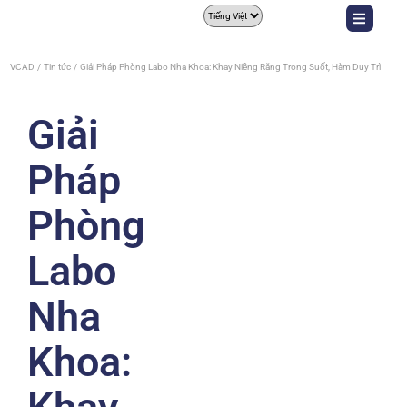
VCAD
Tin tức
Giải Pháp Phòng Labo Nha Khoa: Khay Niềng Răng Trong Suốt, Hàm Duy Trì
Giải
Pháp
Phòng
Labo
Nha
Khoa: